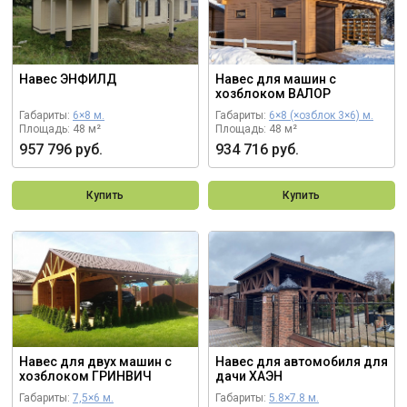
Навес ЭНФИЛД
Навес для машин с
хозблоком ВАЛОР
Габариты:
6×8 м.
Габариты:
6×8 (×озблок 3×6) м.
Площадь: 48 м²
Площадь: 48 м²
957 796 руб.
934 716 руб.
Купить
Купить
Навес для двух машин с
Навес для автомобиля для
хозблоком ГРИНВИЧ
дачи ХАЭН
Габариты:
7,5×6 м.
Габариты:
5.8×7.8 м.