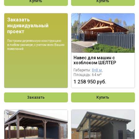
Купить
Купить
Заказать
индивидуальный
проект
Построим деревянную конструкцию
в любом размере, с учетом всех Ваших
пожеланий
Навес для машин с
хозблоком ШЕЛТЕР
Габариты:
8×8 м.
Площадь: 64 м²
1 258 950 руб.
Заказать
Купить