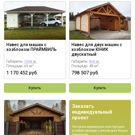
Навес для машин с
Навес для двух машин с
хозблоком ПРАЙМВИЛЬ
хозблоком ЮНИК
двускатный
Габариты:
10×6 м.
Габариты:
8×6 м.
Площадь: 60 м²
Площадь: 48 м²
1 170 452 руб.
798 507 руб.
Купить
Купить
Заказать
индивидуальный
проект
Построим деревянную конструкцию
в любом размере, с учетом всех Ваших
пожеланий