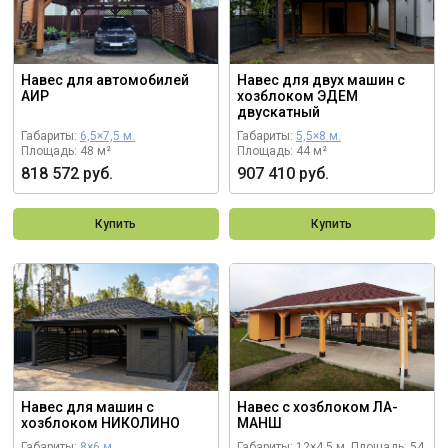
Навес для автомобилей
Навес для двух машин с
АИР
хозблоком ЭДЕМ
двускатный
Габариты:
6,5×7,5 м.
Габариты:
5,5×8 м.
Площадь: 48 м²
Площадь: 44 м²
818 572 руб.
907 410 руб.
Купить
Купить
Навес для машин с
Навес с хозблоком ЛА-
хозблоком НИКОЛИНО
МАНШ
Габариты:
8×6 м.
Габариты: 12×4,5 м.
Площадь: 54