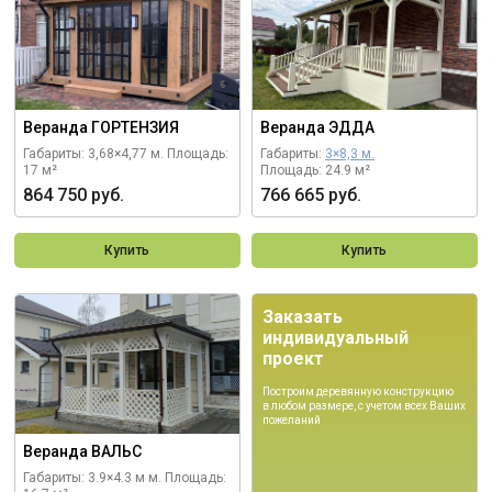
Веранда ГОРТЕНЗИЯ
Веранда ЭДДА
Габариты: 3,68×4,77 м.
Площадь:
Габариты:
3×8,3 м.
17 м²
Площадь: 24.9 м²
864 750 руб.
766 665 руб.
Купить
Купить
Заказать
индивидуальный
проект
Построим деревянную конструкцию
в любом размере, с учетом всех Ваших
пожеланий
Веранда ВАЛЬС
Габариты: 3.9×4.3 м м.
Площадь: