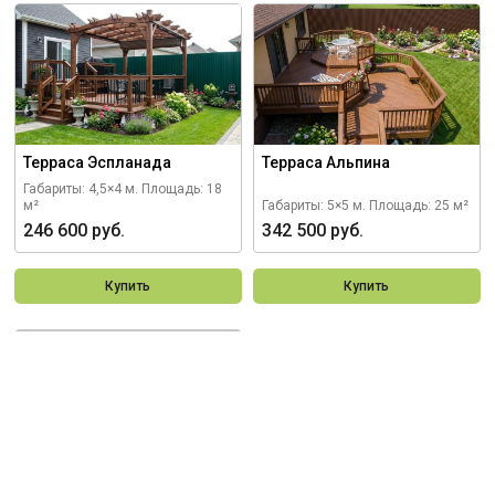
Терраса Эспланада
Терраса Альпина
Габариты: 4,5×4 м.
Площадь: 18
м²
Габариты: 5×5 м.
Площадь: 25 м²
246 600 руб.
342 500 руб.
Купить
Купить
Заказать
индивидуальный
проект
Построим деревянную конструкцию
в любом размере, с учетом всех Ваших
пожеланий