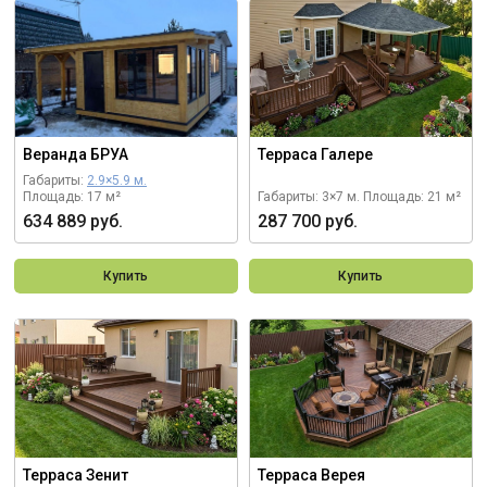
Веранда БРУА
Терраса Галере
Габариты:
2.9×5.9 м.
Площадь: 17 м²
Габариты: 3×7 м.
Площадь: 21 м²
634 889 руб.
287 700 руб.
Купить
Купить
Терраса Зенит
Терраса Верея