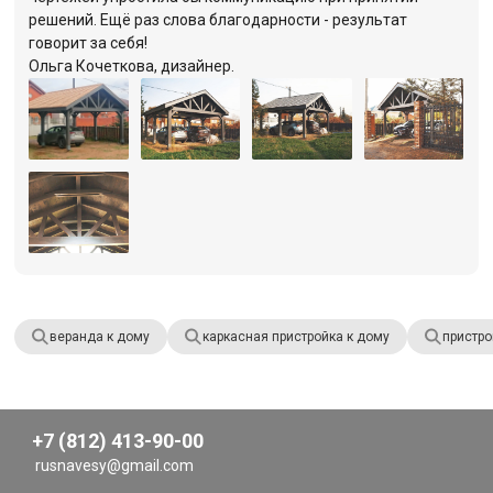
решений. Ещё раз слова благодарности - результат
говорит за себя!
Ольга Кочеткова, дизайнер.
веранда к дому
каркасная пристройка к дому
пристро
+7 (812) 413-90-00
rusnavesy@gmail.com