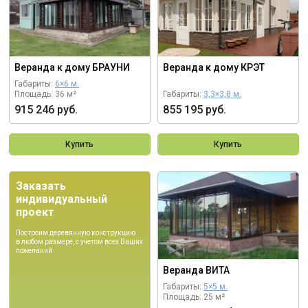
Веранда к дому БРАУНИ
Веранда к дому КРЭТ
Габариты:
6×6 м.
Площадь: 36 м²
Габариты:
3,3×3,8 м.
915 246 руб.
855 195 руб.
Купить
Купить
Заказать
индивидуальный
проект
Построим деревянную конструкцию
в любом размере, с учетом всех Ваших
пожеланий
Веранда ВИТА
Габариты:
5×5 м.
Площадь: 25 м²