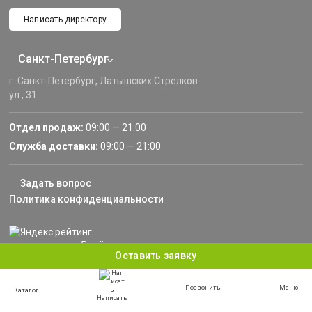
Написать директору
Санкт-Петербург
г. Санкт-Петербург, Латышских Стрелков
ул., 31
Отдел продаж:
09:00 — 21:00
Служба доставки:
09:00 — 21:00
Задать вопрос
Политика конфиденциальности
Оставить заявку
Информация, представленная на сайте, не является публичной офертой, и носит
информационный характер.
Позвонить
Меню
Каталог
© 2013–2024 «Русские Навесы» — Санкт-Петербург, Ленинградская область. Все права
Написать
защищены.