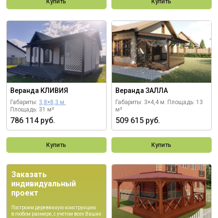
Купить
Купить
Веранда КЛИВИЯ
Веранда ЗАЛЛА
Габариты:
3,8×8,3 м.
Габариты: 3×4,4 м.
Площадь: 13
Площадь: 31 м²
м²
786 114 руб.
509 615 руб.
Купить
Купить
Заказать
индивидуальный
проект
Построим деревянную конструкцию
в любом размере, с учетом всех Ваших