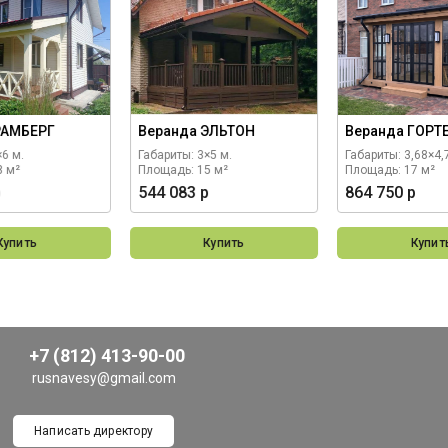
РАМБЕРГ
Веранда ЭЛЬТОН
Веранда ГОРТ
×6 м.
Габариты: 3×5 м.
Габариты: 3,68×4,
8 м²
Площадь: 15 м²
Площадь: 17 м²
р
544 083 р
864 750 р
Купить
Купить
Купит
+7 (812) 413-90-00
rusnavesy@gmail.com
Написать директору