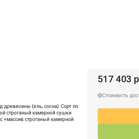
Гаражи для велосипедов
517 403 р
Стоимость дос
 древесины (ель, сосна). Сорт по
хой строганый камерной сушки.
ус +массив строганый камерной