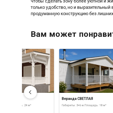
чтобы сделать зону более уютной и жи
только удобство, но и выразительный 
продуманную конструкцию без лишних
Вам может понрави
а ЭСТЕТИКА
Веранда СВЕТЛАЯ
 8×3 м.
Площадь: 24 м²
Габариты: 3×6 м.
Площадь: 18 м²