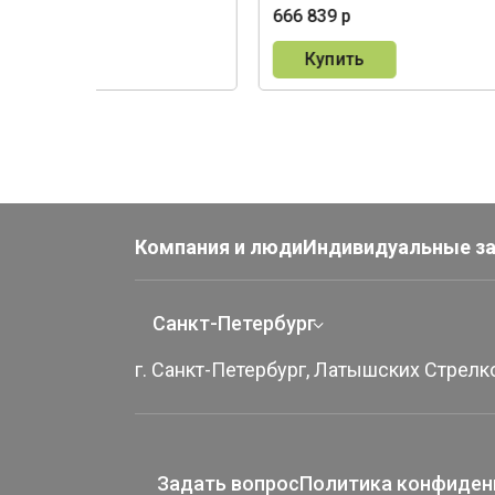
503 р
666 839 р
пить
Купить
Компания и люди
Индивидуальные з
Санкт-Петербург
г. Санкт-Петербург, Латышских Стрелко
Задать вопрос
Политика конфиден