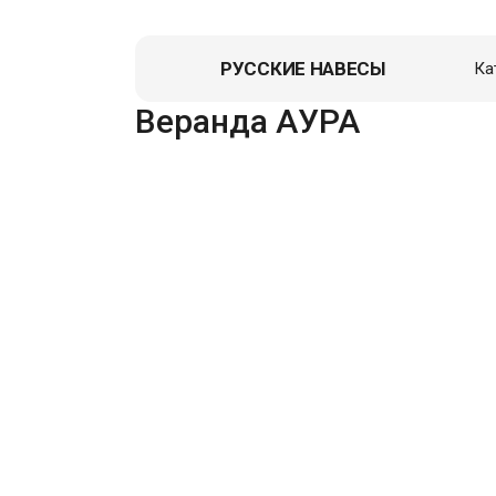
РУССКИЕ НАВЕСЫ
Ка
Навес д
Веранда АУРА
Гаражи
Пристро
Летние к
Зоны От
Перголы,
Хозблок
Вольеры
Гаражи д