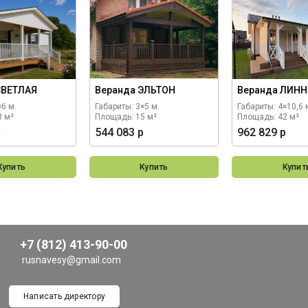
СВЕТЛАЯ
Веранда ЭЛЬТОН
Веранда ЛИНН
×6 м.
Габариты: 3×5 м.
Габариты: 4×10,6 
8 м²
Площадь: 15 м²
Площадь: 42 м²
р
544 083 р
962 829 р
Купить
Купить
Купит
+7 (812) 413-90-00
rusnavesy@gmail.com
Написать директору