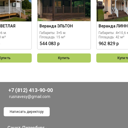
СВЕТЛАЯ
Веранда ЭЛЬТОН
Веранда ЛИНН
×6 м.
Габариты: 3×5 м.
Габариты: 4×10,6 
8 м²
Площадь: 15 м²
Площадь: 42 м²
р
544 083 р
962 829 р
Купить
Купить
Купит
+7 (812) 413-90-00
rusnavesy@gmail.com
Написать директору
Санкт-Петербург