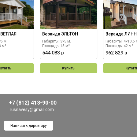
СВЕТЛАЯ
Веранда ЭЛЬТОН
Веранда ЛИНН
×6 м.
Габариты: 3×5 м.
Габариты: 4×10,6 
8 м²
Площадь: 15 м²
Площадь: 42 м²
р
544 083 р
962 829 р
Купить
Купить
Купит
+7 (812) 413-90-00
rusnavesy@gmail.com
Написать директору