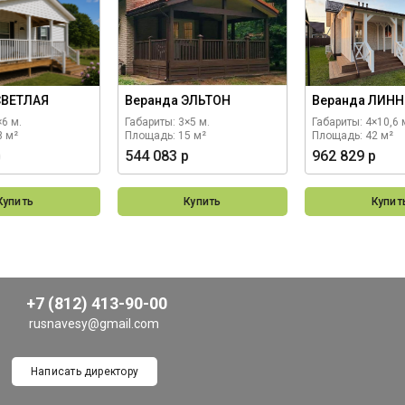
СВЕТЛАЯ
Веранда ЭЛЬТОН
Веранда ЛИНН
×6 м.
Габариты: 3×5 м.
Габариты: 4×10,6 
8 м²
Площадь: 15 м²
Площадь: 42 м²
р
544 083 р
962 829 р
Купить
Купить
Купит
+7 (812) 413-90-00
rusnavesy@gmail.com
Написать директору