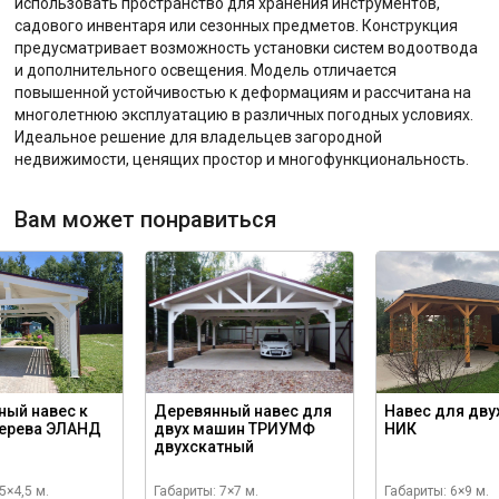
использовать пространство для хранения инструментов,
садового инвентаря или сезонных предметов. Конструкция
предусматривает возможность установки систем водоотвода
и дополнительного освещения. Модель отличается
повышенной устойчивостью к деформациям и рассчитана на
многолетнюю эксплуатацию в различных погодных условиях.
Идеальное решение для владельцев загородной
недвижимости, ценящих простор и многофункциональность.
Вам может понравиться
ный навес к
Деревянный навес для
Навес для дву
дерева ЭЛАНД
двух машин ТРИУМФ
НИК
двухскатный
5×4,5 м.
Габариты: 7×7 м.
Габариты: 6×9 м.