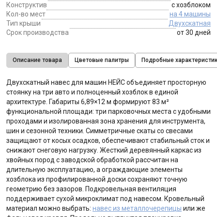
Конструктив
с хозблоком
Кол-во мест
на 4 машины
Тип крыши
Двухскатная
Срок производства
от 30 дней
Описание товара
Цветовые палитры
Подробные характеристи
Двухскатный навес для машин НЕЙС объединяет просторную
стоянку на три авто и полноценный хозблок в единой
архитектуре. Габариты 6,89×12 м формируют 83 м²
функциональной площади: три парковочных места с удобными
проходами и изолированная зона хранения для инструмента,
шин и сезонной техники. Симметричные скаты со свесами
защищают от косых осадков, обеспечивают стабильный сток и
снижают снеговую нагрузку. Жесткий деревянный каркас из
хвойных пород с заводской обработкой рассчитан на
длительную эксплуатацию, а ограждающие элементы
хозблока из профилированной доски сохраняют точную
геометрию без зазоров. Подкровельная вентиляция
поддерживает сухой микроклимат под навесом. Кровельный
материал можно выбрать:
навес из металлочерепицы
или же