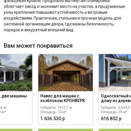
фальцевая кровля. Продольно вытянутая планировка
облегчает заезд и экономит место на участке, а продуманные
узлы крепления повышают устойчивость к ветровым
воздействиям. Практичная, стильная и прочная модель для
системной организации двора, где важны безопасность,
порядок и аккуратный внешний вид.
Вам может понравиться
д две машины
Навес для машин с
Односкатный н
хозблоком КРОНВЕРК
дому из дере
×6 м.
Габариты: 7×10,7 м.
Габариты: 6,5×4,5 
8 м²
Площадь: 74 м²
Площадь: 29 м²
р
1 636 530 р
616 852 р