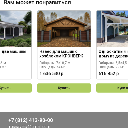
Вам может понравиться
д две машины
Навес для машин с
Односкатный н
хозблоком КРОНВЕРК
дому из дере
×6 м.
Габариты: 7×10,7 м.
Габариты: 6,5×4,5 
8 м²
Площадь: 74 м²
Площадь: 29 м²
р
1 636 530 р
616 852 р
Купить
Купить
Купит
+7 (812) 413-90-00
rusnavesy@gmail.com