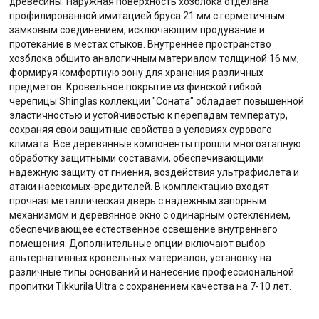
древесины. Наружная поверхность хозблока отделана
профилированной имитацией бруса 21 мм с герметичным
замковым соединением, исключающим продувание и
протекание в местах стыков. Внутреннее пространство
хозблока обшито аналогичным материалом толщиной 16 мм,
формируя комфортную зону для хранения различных
предметов. Кровельное покрытие из финской гибкой
черепицы Shinglas коллекции "Соната" обладает повышенной
эластичностью и устойчивостью к перепадам температур,
сохраняя свои защитные свойства в условиях сурового
климата. Все деревянные компоненты прошли многоэтапную
обработку защитными составами, обеспечивающими
надежную защиту от гниения, воздействия ультрафиолета и
атаки насекомых-вредителей. В комплектацию входят
прочная металлическая дверь с надежным запорным
механизмом и деревянное окно с одинарным остеклением,
обеспечивающее естественное освещение внутреннего
помещения. Дополнительные опции включают выбор
альтернативных кровельных материалов, установку на
различные типы оснований и нанесение профессиональной
пропитки Tikkurila Ultra с сохранением качества на 7-10 лет.