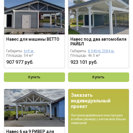
Навес для машины ВЕТТО
Навес под два автомобиля
РАЙБЛ
Габариты:
6×9 м.
Габариты:
8.945×6.2584 м.
Площадь: 54 м²
Площадь: 46.5 м²
907 977 руб.
923 101 руб.
Купить
Купить
Заказать
индивидуальный
проект
Построим деревянную конструкцию
в любом размере, с учетом всех Ваших
пожеланий
Навес 6 на 9 РИВЕР для