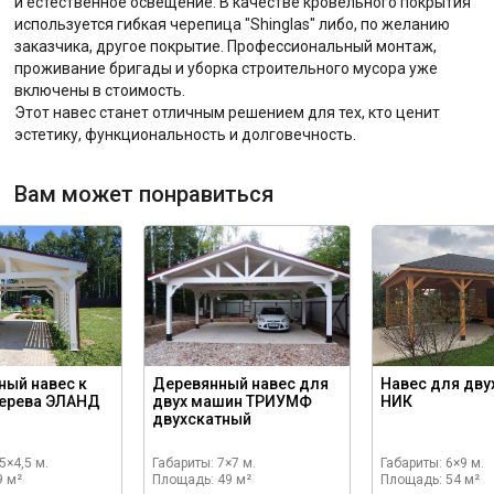
и естественное освещение. В качестве кровельного покрытия
используется гибкая черепица "Shinglas" либо, по желанию
заказчика, другое покрытие. Профессиональный монтаж,
проживание бригады и уборка строительного мусора уже
включены в стоимость.
Этот навес станет отличным решением для тех, кто ценит
эстетику, функциональность и долговечность.
Вам может понравиться
ный навес к
Деревянный навес для
Навес для дву
дерева ЭЛАНД
двух машин ТРИУМФ
НИК
двухскатный
5×4,5 м.
Габариты: 7×7 м.
Габариты: 6×9 м.
9 м²
Площадь: 49 м²
Площадь: 54 м²