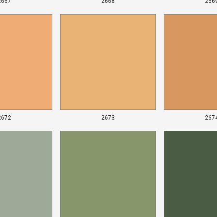
2667
2668
266
2672
2673
267