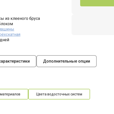
ы из клееного бруса
блоком
 машины
рёхскатная
 дней
арактеристики
Дополнительные опции
 материалов
Цвета водосточных систем