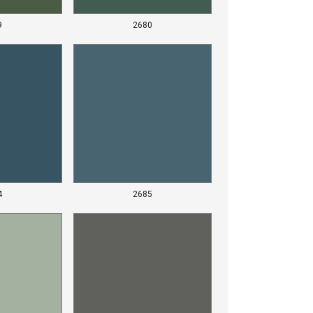
9
2680
4
2685