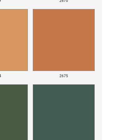
9
2670
4
2675