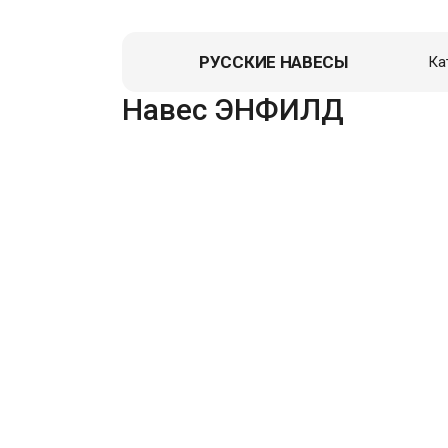
РУССКИЕ НАВЕСЫ
Ка
Навес д
Навес ЭНФИЛД
Гаражи
Пристро
Летние к
Зоны От
Перголы,
Хозблок
Вольеры
Гаражи д