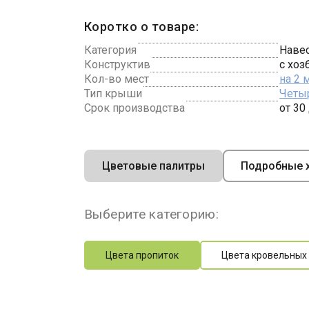
Коротко о товаре:
Категория
Навес
Конструктив
с хоз
Кол-во мест
на 2
Тип крыши
Четы
Срок производства
от 30
Цветовые палитры
Подробные х
Выберите категорию:
Цвета пропиток
Цвета кровельных