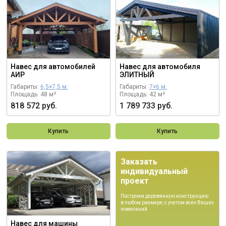
Навес для автомобилей
Навес для автомобиля
АИР
ЭЛИТНЫЙ
Габариты:
6,5×7,5 м.
Габариты:
7×6 м.
Площадь: 48 м²
Площадь: 42 м²
818 572 руб.
1 789 733 руб.
Купить
Купить
Заказать
индивидуальный
проект
Построим деревянную конструкцию
в любом размере, с учетом всех Ваших
пожеланий
Навес для машины