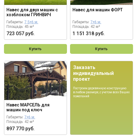
Навес для двух машин с
Навес для машин ФОРТ
хозблоком ГРИНВИЧ
Габариты:
7,5×6 м.
Габариты:
7×6 м.
Площадь: 45 м²
Площадь: 42 м²
723 057 руб.
1 151 318 руб.
Купить
Купить
Заказать
индивидуальный
проект
Построим деревянную конструкцию
в любом размере, с учетом всех Ваших
пожеланий
Навес МАРСЕЛЬ для
машин под ключ
Габариты:
7×6 м.
Площадь: 42 м²
897 770 руб.