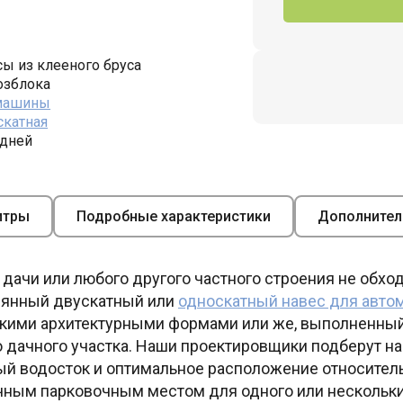
ы из клееного бруса
озблока
 машины
скатная
 дней
итры
Подробные характеристики
Дополнител
 дачи или любого другого частного строения не обхо
вянный двускатный или
односкатный навес для авто
скими архитектурными формами или же, выполненный
 дачного участка. Наши проектировщики подберут н
ый водосток и оптимальное расположение относител
ичным парковочным местом для одного или нескольк