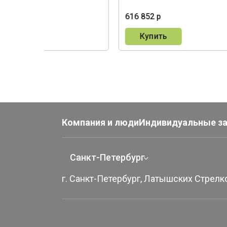
530 р
616 852 р
пить
Купить
Компания и люди
Индивидуальные з
Санкт-Петербург
г. Санкт-Петербург, Латышских Стрелко