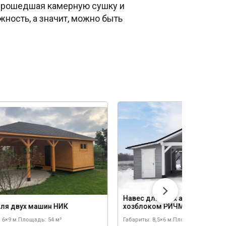
 прошедшая камерную сушку и
ность, а значит, можно быть
Навес для двух автомобилей
для двух машин НИК
хозблоком РИЧМОНД двухск
 6×9 м.
Площадь: 54 м²
Габариты: 8,5×6 м.
Площадь: 51 м²