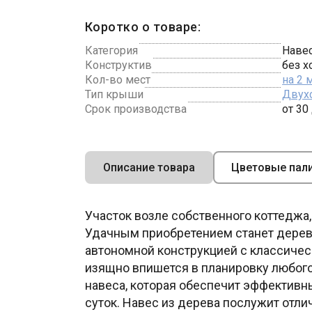
Коротко о товаре:
Категория
Навес
Конструктив
без х
Кол-во мест
на 2
Тип крыши
Двух
Срок производства
от 30
Описание товара
Цветовые пал
Участок возле собственного коттеджа,
Удачным приобретением станет дере
автономной конструкцией с классиче
изящно впишется в планировку любого
навеса, которая обеспечит эффективн
суток. Навес из дерева послужит отл