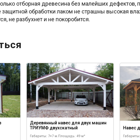
только отборная древесина без малейших дефектов,
е защитной обработки лаком не страшны высокая влаж
я, не разбухнет и не покоробится.
ться
з
Деревянный навес для двух машин
ТРИУМФ двухскатный
Навес 
Габариты: 7×7 м.
Площадь: 49 м²
Габариты: