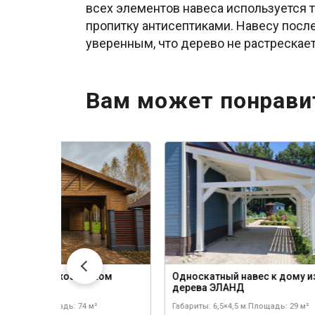
всех элементов навеса используется 
пропитку антисептиками. Навесу посл
уверенным, что дерево не растрескаетс
Вам может понрави
для машин с хозблоком
Односкатный навес к дому и
ЕРК
дерева ЭЛАНД
 7×10,7 м.
Площадь: 74 м²
Габариты: 6,5×4,5 м.
Площадь: 29 м²