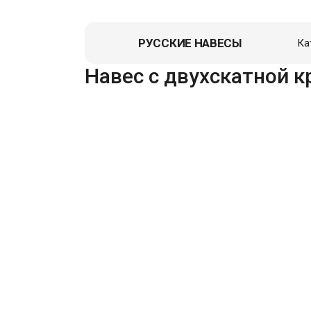
РУССКИЕ НАВЕСЫ
Ка
Навес д
Навес с двухскатной 
Гаражи
Пристро
Летние к
Зоны От
Перголы,
Хозблок
Вольеры
Гаражи д