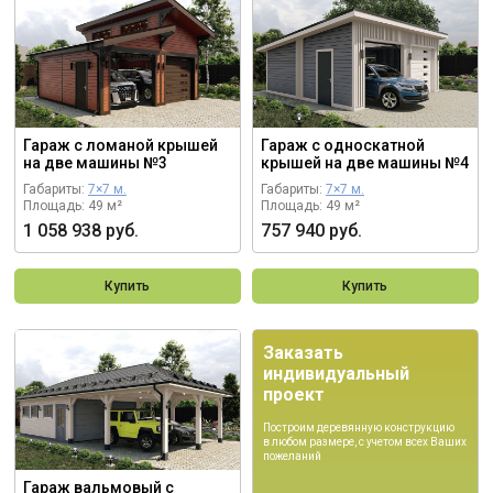
Гараж с ломаной крышей
Гараж с односкатной
на две машины №3
крышей на две машины №4
Габариты:
7×7 м.
Габариты:
7×7 м.
Площадь: 49 м²
Площадь: 49 м²
1 058 938 руб.
757 940 руб.
Купить
Купить
Заказать
индивидуальный
проект
Построим деревянную конструкцию
в любом размере, с учетом всех Ваших
пожеланий
Гараж вальмовый с