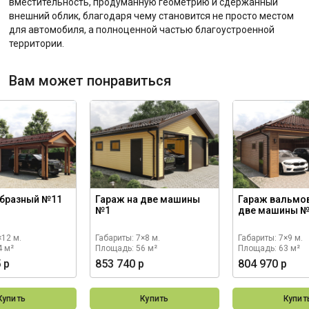
вместительность, продуманную геометрию и сдержанный
внешний облик, благодаря чему становится не просто местом
для автомобиля, а полноценной частью благоустроенной
территории.
Вам может понравиться
образный №11
Гараж на две машины
Гараж вальмо
№1
две машины 
×12 м.
Габариты: 7×8 м.
Габариты: 7×9 м.
4 м²
Площадь: 56 м²
Площадь: 63 м²
 р
853 740 р
804 970 р
Купить
Купить
Купит