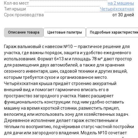
Кол-во мест
на 2 машины
Тип крыши
Четырёхскатная
Срок производства
от 30 дней
Описание товара
Цветовые палитры
Подробные характеристи
Гараж вальмовый с навесом №10 — практичное решение для
участка, где важны порядок, защита и удобство ежедневного
использования. Формат 6×13 м и площадь 78 м² дают простор
для размещения двух автомобилей, а также для хранения
сезонного инвентаря, шин, садовой техники и других вещей,
которым требуется сухое и организованное место.
Четырёхскатная крыша придаёт строению аккуратный
внешний вид и помогает гармонично вписать его в
пространство загородного участка. Навес расширяет
функциональность конструкции: под ним удобно оставить
машину на время короткой стоянки, разместить прицеп,
велосипед или использовать зону для хозяйственных задач.
Деревянное исполнение делает гараж естественным и
тёплым по восприятию, подчёркивая статус частной постройки
для дачи или загородного владения. Модель №10 сочетает