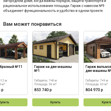
загородном доме, когда важны порядок, защита транспорта и
рациональное использование площади. Гараж с навесом №9
объединяет функциональность и удобство в одном проекте.
Вам может понравиться
образный №11
Гараж на две машины
Гараж вальмо
№1
две машины 
×12 м.
Габариты: 7×8 м.
Габариты: 7×9 м.
4 м²
Площадь: 56 м²
Площадь: 63 м²
 р
853 740 р
804 970 р
Купить
Купить
Купит