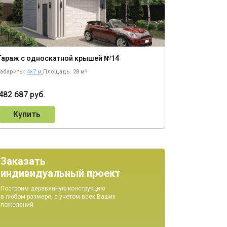
Гараж с односкатной крышей №14
Габариты:
4×7 м.
Площадь: 28 м²
482 687 руб.
Купить
Заказать
индивидуальный проект
Построим деревянную конструкцию
в любом размере, с учетом всех Ваших
пожеланий