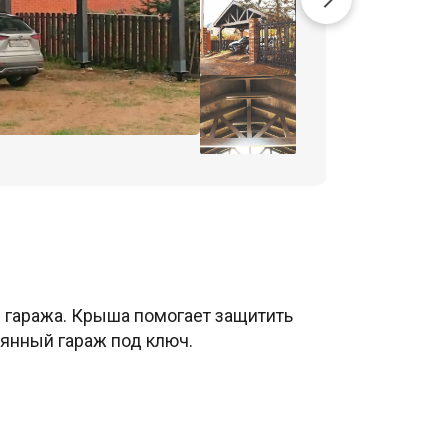
надое
приход
«Русск
Ребята
 гаража. Крыша помогает защитить
вянный гараж под ключ.