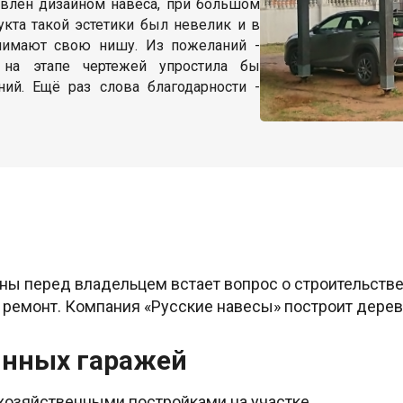
овлен дизайном навеса, при большом
укта такой эстетики был невелик и в
нимают свою нишу. Из пожеланий -
 на этапе чертежей упростила бы
ий. Ещё раз слова благодарности -
ны перед владельцем встает вопрос о строительстве
о ремонт. Компания «Русские навесы» построит дере
янных гаражей
хозяйственными постройками на участке.