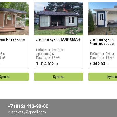
хня Рязайкино
Летняя кухня ТАЛИСМАН
Летняя кухня
Чистоозерье
Габариты: 4×8 (без
×5 м.
дровника) м.
Габариты: 3×6 м.
5 м²
Площадь: 32 м²
Площадь: 18 м²
р
1 014 613 р
644 363 р
Купить
Купить
Купит
+7 (812) 413-90-00
rusnavesy@gmail.com