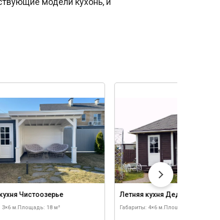
ствующие модели кухонь, и
кухня Чистоозерье
Летняя кухня Деденево
 3×6 м.
Площадь: 18 м²
Габариты: 4×6 м.
Площадь: 24 м²