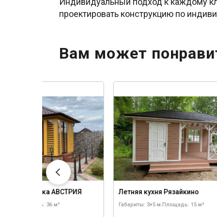
Индивидуальный подход к каждому кл
проектировать конструкцию по индив
Вам может понрави
ленная беседка АВСТРИЯ
Летняя кухня Рязайкино
 6×6 м.
Площадь: 36 м²
Габариты: 3×5 м.
Площадь: 15 м²