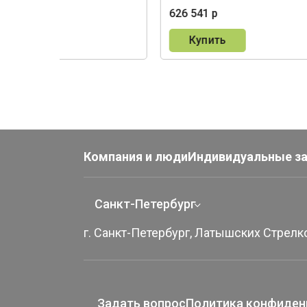
015 р
626 541 р
пить
Купить
Компания и люди
Индивидуальные з
Санкт-Петербург
г. Санкт-Петербург, Латышских Стрелко
Задать вопрос
Политика конфиден