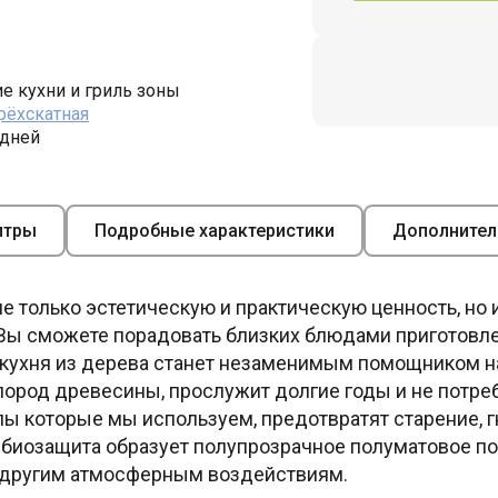
е кухни и гриль зоны
рёхскатная
 дней
итры
Подробные характеристики
Дополнител
не только эстетическую и практическую ценность, но
 Вы сможете порадовать близких блюдами приготовле
 кухня из дерева станет незаменимым помощником на
пород древесины, прослужит долгие годы и не потреб
 которые мы используем, предотвратят старение, г
биозащита образует полупрозрачное полуматовое пок
 другим атмосферным воздействиям.