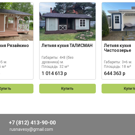
хня Рязайкино
Летняя кухня ТАЛИСМАН
Летняя кухня
Чистоозерье
Габариты: 4×8 (без
×5 м.
дровника) м.
Габариты: 3×6 м.
5 м²
Площадь: 32 м²
Площадь: 18 м²
р
1 014 613 р
644 363 р
Купить
Купить
Купит
+7 (812) 413-90-00
rusnavesy@gmail.com