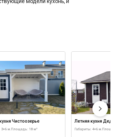
ствующие модели кухонь, и
кухня Чистоозерье
Летняя кухня Деденево
 3×6 м.
Площадь: 18 м²
Габариты: 4×6 м.
Площадь: 24 м²