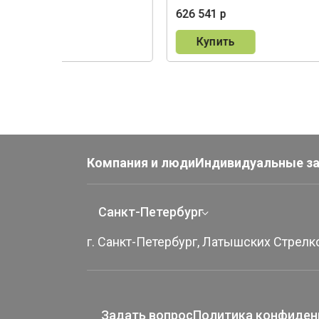
015 р
626 541 р
пить
Купить
Компания и люди
Индивидуальные з
Санкт-Петербург
г. Санкт-Петербург, Латышских Стрелко
Задать вопрос
Политика конфиден