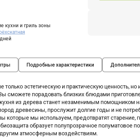
е кухни и гриль зоны
рёхскатная
 дней
итры
Подробные характеристики
Дополнител
не только эстетическую и практическую ценность, но
 Вы сможете порадовать близких блюдами приготовле
 кухня из дерева станет незаменимым помощником на
пород древесины, прослужит долгие годы и не потреб
 которые мы используем, предотвратят старение, г
биозащита образует полупрозрачное полуматовое пок
 другим атмосферным воздействиям.