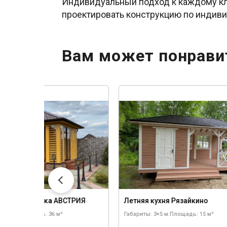
Индивидуальный подход к каждому кл
проектировать конструкцию по индив
Вам может понрави
ленная беседка АВСТРИЯ
Летняя кухня Рязайкино
 6×6 м.
Площадь: 36 м²
Габариты: 3×5 м.
Площадь: 15 м²