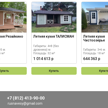
хня Рязайкино
Летняя кухня ТАЛИСМАН
Летняя кухня
Чистоозерье
Габариты: 4×8 (без
×5 м.
дровника) м.
Габариты: 3×6 м.
5 м²
Площадь: 32 м²
Площадь: 18 м²
р
1 014 613 р
644 363 р
Купить
Купить
Купит
+7 (812) 413-90-00
rusnavesy@gmail.com