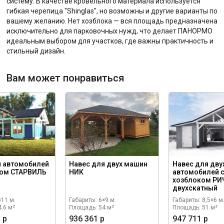
систему. В качестве кровельного материала используется
гибкая черепица "Shinglas", но возможны и другие варианты по
вашему желанию. Нет хозблока — вся площадь предназначена
исключительно для парковочных нужд, что делает ПАНОРМО
идеальным выбором для участков, где важны практичность и
стильный дизайн.
Вам может понравиться
я автомобилей
Навес для двух машин
Навес для дву
ком СТАРВИЛЬ
НИК
автомобилей 
хозблоком Р
двухскатный
×11 м.
Габариты: 6×9 м.
Габариты: 8,5×6 м
.6 м²
Площадь: 54 м²
Площадь: 51 м²
 р
936 361 р
947 711 р