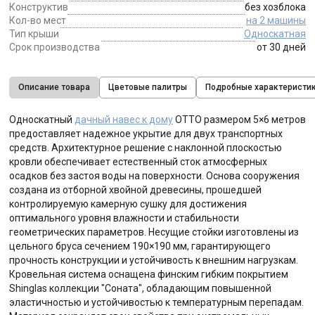
Конструктив
без хозблока
Кол-во мест
на 2 машины
Тип крыши
Односкатная
Срок производства
от 30 дней
Описание товара
Цветовые палитры
Подробные характеристи
Односкатный
дачный навес к дому
ОТТО размером 5×6 метров
предоставляет надежное укрытие для двух транспортных
средств. Архитектурное решение с наклонной плоскостью
кровли обеспечивает естественный сток атмосферных
осадков без застоя воды на поверхности. Основа сооружения
создана из отборной хвойной древесины, прошедшей
контролируемую камерную сушку для достижения
оптимального уровня влажности и стабильности
геометрических параметров. Несущие стойки изготовлены из
цельного бруса сечением 190×190 мм, гарантирующего
прочность конструкции и устойчивость к внешним нагрузкам.
Кровельная система оснащена финским гибким покрытием
Shinglas коллекции "Соната", обладающим повышенной
эластичностью и устойчивостью к температурным перепадам.