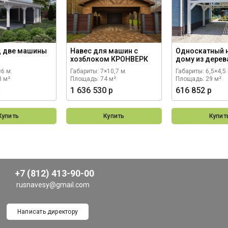
д две машины
Навес для машин с
Односкатный н
хозблоком КРОНВЕРК
дому из дере
×6 м.
Габариты: 7×10,7 м.
Габариты: 6,5×4,5 
8 м²
Площадь: 74 м²
Площадь: 29 м²
р
1 636 530 р
616 852 р
Купить
Купить
Купит
+7 (812) 413-90-00
rusnavesy@gmail.com
Написать директору