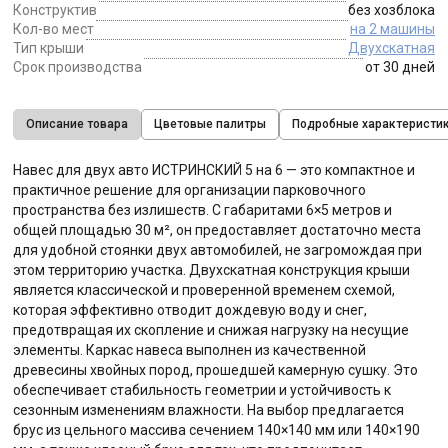
Конструктив
без хозблока
Кол-во мест
на 2 машины
Тип крыши
Двухскатная
Срок производства
от 30 дней
Описание товара
Цветовые палитры
Подробные характеристи
Навес для двух авто ИСТРИНСКИЙ 5 на 6 — это компактное и
практичное решение для организации парковочного
пространства без излишеств. С габаритами 6×5 метров и
общей площадью 30 м², он предоставляет достаточно места
для удобной стоянки двух автомобилей, не загромождая при
этом территорию участка. Двухскатная конструкция крыши
является классической и проверенной временем схемой,
которая эффективно отводит дождевую воду и снег,
предотвращая их скопление и снижая нагрузку на несущие
элементы. Каркас навеса выполнен из качественной
древесины хвойных пород, прошедшей камерную сушку. Это
обеспечивает стабильность геометрии и устойчивость к
сезонным изменениям влажности. На выбор предлагается
брус из цельного массива сечением 140×140 мм или 140×190