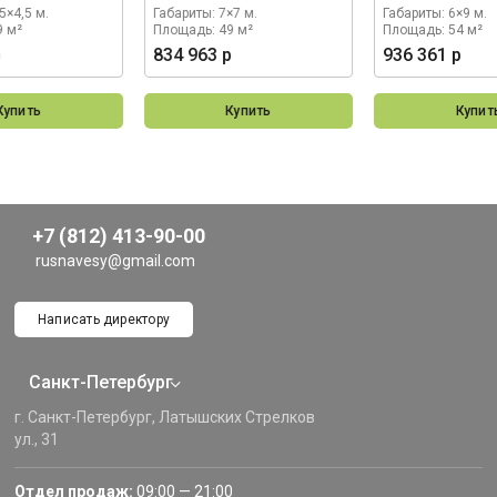
5×4,5 м.
Габариты: 7×7 м.
Габариты: 6×9 м.
9 м²
Площадь: 49 м²
Площадь: 54 м²
р
834 963 р
936 361 р
Купить
Купить
Купит
+7 (812) 413-90-00
rusnavesy@gmail.com
Написать директору
Санкт-Петербург
г. Санкт-Петербург, Латышских Стрелков
ул., 31
Отдел продаж:
09:00 — 21:00