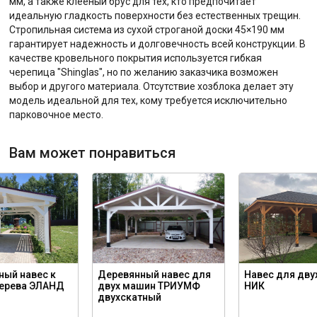
мм, а также клееный брус для тех, кто предпочитает
идеальную гладкость поверхности без естественных трещин.
Стропильная система из сухой строганой доски 45×190 мм
гарантирует надежность и долговечность всей конструкции. В
качестве кровельного покрытия используется гибкая
черепица "Shinglas", но по желанию заказчика возможен
выбор и другого материала. Отсутствие хозблока делает эту
модель идеальной для тех, кому требуется исключительно
парковочное место.
Вам может понравиться
ный навес к
Деревянный навес для
Навес для дву
дерева ЭЛАНД
двух машин ТРИУМФ
НИК
двухскатный