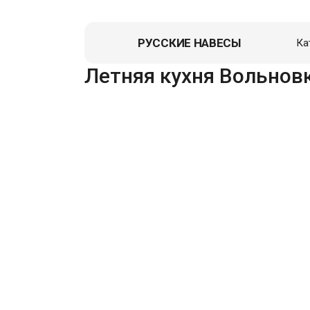
РУССКИЕ НАВЕСЫ
Ка
Навес д
Летняя кухня Вольнов
Гаражи
Пристро
Летние к
Зоны От
Перголы,
Хозблок
Вольеры
Гаражи д