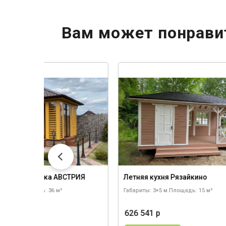
Вам может понрави
ленная беседка АВСТРИЯ
Летняя кухня Рязайкино
 6×6 м.
Площадь: 36 м²
Габариты: 3×5 м.
Площадь: 15 м²
015 р
626 541 р