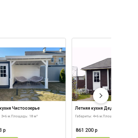
кухня Чистоозерье
Летняя кухня Деденево
 3×6 м.
Площадь: 18 м²
Габариты: 4×6 м.
Площадь: 24 м²
3 р
861 200 р