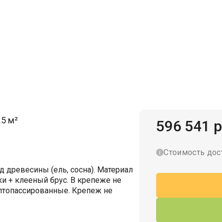
Гаражи для велосипедов
.5 м²
596 541 р
Стоимость дос
 древесины (ель, сосна). Материал
и + клееный брус. В крепеже не
лтопассированные. Крепеж не