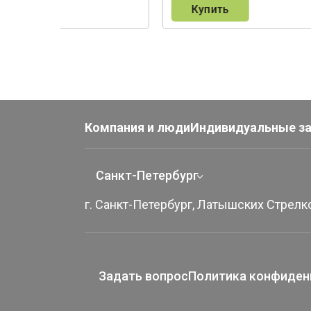
пить
Купить
Компания и люди
Индивидуальные з
Санкт-Петербург
г. Санкт-Петербург, Латышских Стрелко
Задать вопрос
Политика конфиден