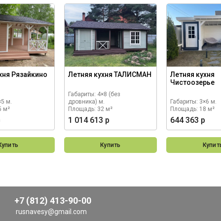
хня Рязайкино
Летняя кухня ТАЛИСМАН
Летняя кухня
Чистоозерье
Габариты: 4×8 (без
×5 м.
дровника) м.
Габариты: 3×6 м.
5 м²
Площадь: 32 м²
Площадь: 18 м²
р
1 014 613 р
644 363 р
Купить
Купить
Купит
+7 (812) 413-90-00
rusnavesy@gmail.com