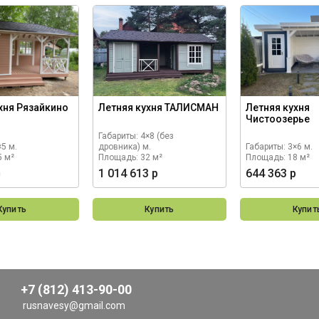
хня Рязайкино
Летняя кухня ТАЛИСМАН
Летняя кухня
Чистоозерье
Габариты: 4×8 (без
×5 м.
дровника) м.
Габариты: 3×6 м.
5 м²
Площадь: 32 м²
Площадь: 18 м²
р
1 014 613 р
644 363 р
Купить
Купить
Купит
+7 (812) 413-90-00
rusnavesy@gmail.com