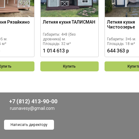
хня Рязайкино
Летняя кухня ТАЛИСМАН
Летняя кухня
Чистоозерье
Габариты: 4×8 (без
×5 м.
дровника) м.
Габариты: 3×6 м.
5 м²
Площадь: 32 м²
Площадь: 18 м²
р
1 014 613 р
644 363 р
Купить
Купить
Купит
+7 (812) 413-90-00
rusnavesy@gmail.com
Написать директору