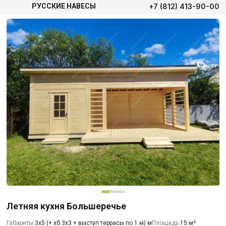
+7 (812) 413-90-00
РУССКИЕ НАВЕСЫ
Летняя кухня Большеречье
Габариты:
3х5 (+ хб 3х3 + выступ террасы по 1 м) м
Площадь:
15 м²