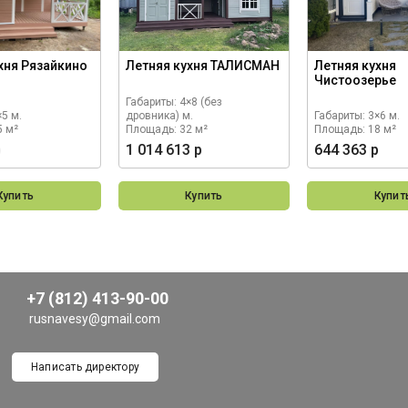
хня Рязайкино
Летняя кухня ТАЛИСМАН
Летняя кухня
Чистоозерье
Габариты: 4×8 (без
×5 м.
дровника) м.
Габариты: 3×6 м.
5 м²
Площадь: 32 м²
Площадь: 18 м²
р
1 014 613 р
644 363 р
Купить
Купить
Купит
+7 (812) 413-90-00
rusnavesy@gmail.com
Написать директору