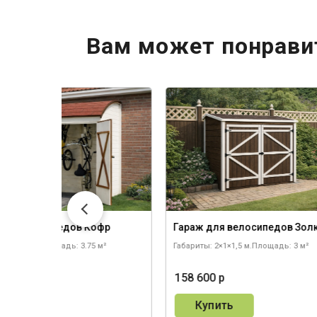
Вам может понрави
для велосипедов Кофр
Гараж для велосипедов Зол
 2,5×1,5 м.
Площадь: 3.75 м²
Габариты: 2×1×1,5 м.
Площадь: 3 м²
0 р
158 600 р
пить
Купить