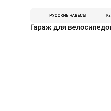
РУССКИЕ НАВЕСЫ
Ка
Навес д
Гараж для велосипедо
Гаражи
Пристро
Летние к
Зоны От
Перголы,
Хозблок
Вольеры
Гаражи д