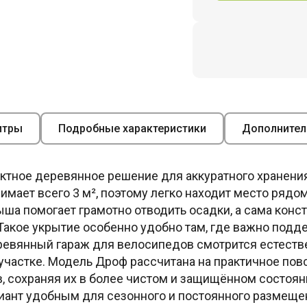
итры
Подробные характеристики
Дополнител
тное деревянное решение для аккуратного хранения
анимает всего 3 м², поэтому легко находит место ряд
ыша помогает грамотно отводить осадки, а сама кон
 Такое укрытие особенно удобно там, где важно подд
вянный гараж для велосипедов смотрится естествен
 участке. Модель Дроф рассчитана на практичное по
, сохраняя их в более чистом и защищённом состоян
иант удобным для сезонного и постоянного размеще